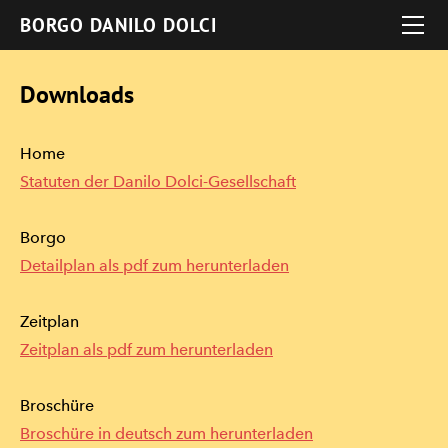
HOME
BORGO DANILO DOLCI
SPENDEN
DANILO DOLCI
Downloads
DAS BORGO
LAGE TECHNISCHE ANGABEN
Die Geschichte des Borgo
Home
DOWNLOADS UND LINKS
Statuten der Danilo Dolci-Gesellschaft
SEMINARFORMULAR
Borgo
FOTOGALERIE
Detailplan als pdf zum herunterladen
Zeitplan
Zeitplan als pdf zum herunterladen
Broschüre
Broschüre in deutsch zum herunterladen