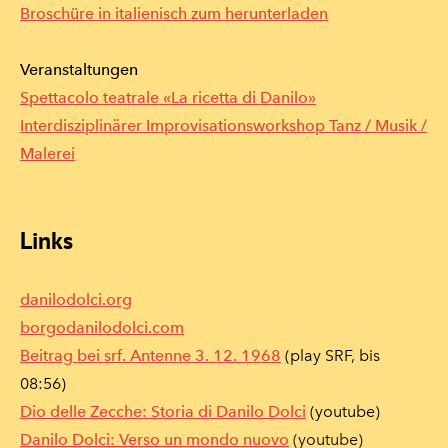
Broschüre in italienisch zum herunterladen
Veranstaltungen
Spettacolo teatrale
«La ricetta di Danilo»
Interdisziplinärer Improvisationsworkshop Tanz / Musik /
Malerei
Links
​danilodolci.org
borgodanilodolci.com
Beitrag bei srf. Antenne 3. 12. 1968
(play SRF, bis
08:56)
Dio delle Zecche: Storia di Danilo Dolci
(youtube)
Danilo Dolci: Verso un mondo nuovo
(youtube)